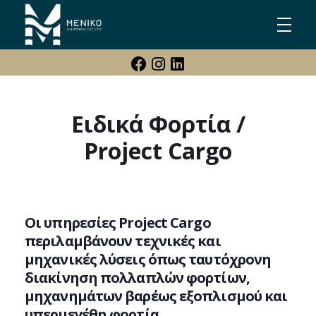
Meniko Shipping Co Ltd
Shipping, Maritime & Freight Forwarding company
Ειδικά Φορτία /
Project Cargo
Οι υπηρεσίες Project Cargo
περιλαμβάνουν τεχνικές και
μηχανικές λύσεις όπως ταυτόχρονη
διακίνηση πολλαπλών φορτίων,
μηχανημάτων βαρέως εξοπλισμού και
υπερμεγέθη φορτία.