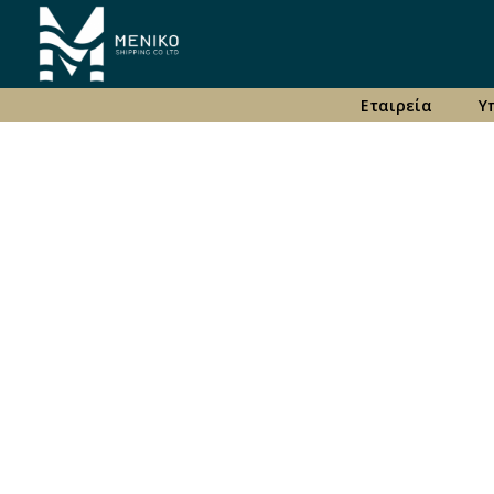
Meniko Shipping Co Ltd
Shipping, Maritime & Freight Forwarding company
Εταιρεία
Υ