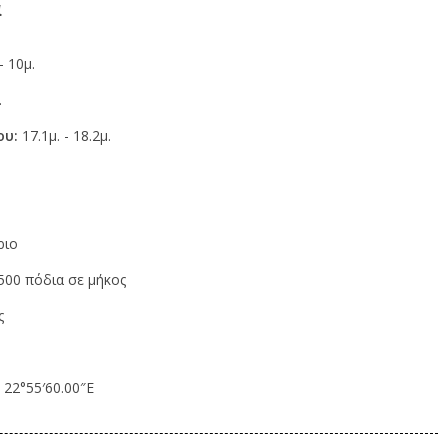
α
– 10μ.
.
ου:
17.1μ. - 18.2μ.
ριο
00 πόδια σε μήκος
ς
 22°55′60.00″E