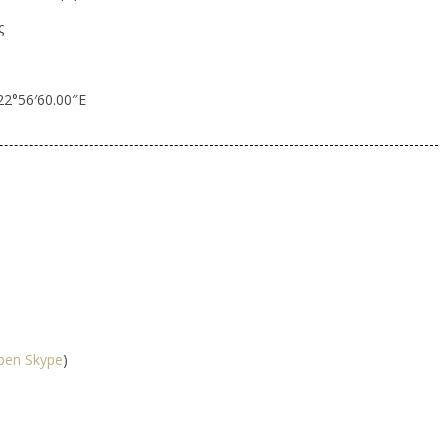
ς
22°56′60.00″E
pen Skype
)