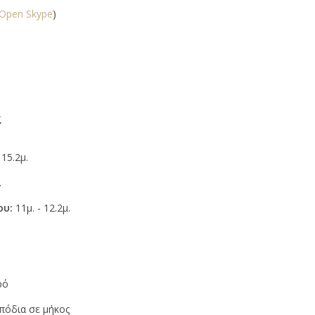
Open Skype
)
α
 15.2μ.
.
ου:
11μ. - 12.2μ.
ρό
πόδια σε μήκος