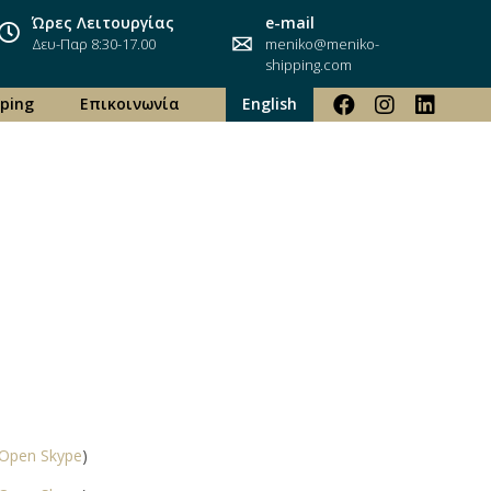
Ώρες Λειτουργίας
e-mail
Δευ-Παρ 8:30-17.00
meniko@meniko-
shipping.com
ping
Επικοινωνία
English
Open Skype
)