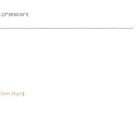
 23°38′60.00″E
Open Skype
)