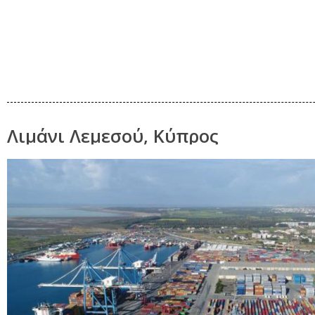
Λιμάνι Λεμεσού, Κύπρος