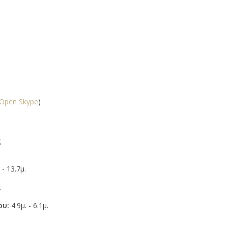
Open Skype
)
α
 - 13.7μ.
.
ου:
4.9μ. - 6.1μ.