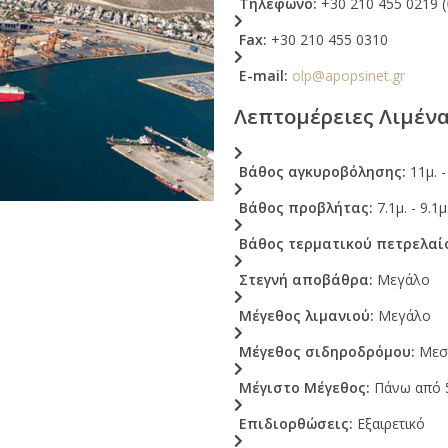
Τηλέφωνο:
+30 210 455 0219 (
Fax:
+30 210 455 0310
E-mail:
olp@apopsinet.gr
Λεπτομέρειες Λιμέν
Βάθος αγκυροβόλησης:
11μ. -
Βάθος προβλήτας:
7.1μ. - 9.1μ
Βάθος τερματικού πετρελαί
Στεγνή αποβάθρα:
Μεγάλο
Μέγεθος λιμανιού:
Μεγάλο
Μέγεθος σιδηροδρόμου:
Μεσ
Μέγιστο Μέγεθος:
Πάνω από 5
Επιδιορθώσεις:
Εξαιρετικό