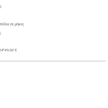
ό
πόδια σε μήκος
ς
24°4′0.00″E