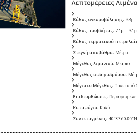
Λεπτομέρειες Λιμέν
Βάθος αγκυροβόλησης:
9.4μ. 
Βάθος προβλήτας:
7.1μ. - 9.1μ
Βάθος τερματικού πετρελαί
Στεγνή αποβάθρα:
Μέτριο
Μέγεθος λιμανιού:
Μέτριο
Μέγεθος σιδηροδρόμου:
Μέτ
Μέγιστο Μέγεθος:
Πάνω από 5
Επιδιορθώσεις:
Περιορισμένε
Καταφύγιο:
Καλό
Συντεταγμένες:
40°37′60.00″N