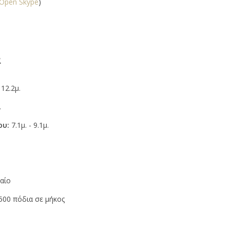
Open Skype
)
α
 12.2μ.
.
ου:
7.1μ. - 9.1μ.
αίο
00 πόδια σε μήκος