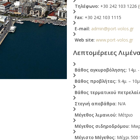
Τηλέφωνο:
+30 242 103 1226 (
Fax:
+30 242 103 1115
E-mail:
admin@port-volos.gr
Web site:
www.port-volos.gr
Λεπτομέρειες Λιμέν
Βάθος αγκυροβόλησης:
14μ. -
Βάθος προβλήτας:
9.4μ. – 10μ
Βάθος τερματικού πετρελαί
Στεγνή αποβάθρα:
N/A
Μέγεθος λιμανιού:
Μέτριο
Μέγεθος σιδηροδρόμου:
Μικ
Μέγιστο Μέγεθος:
Μέχρι 500 