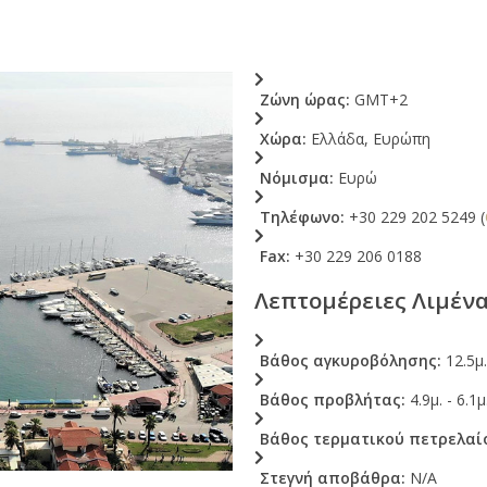
Ζώνη ώρας:
GMT+2
Χώρα:
Ελλάδα, Ευρώπη
Νόμισμα:
Ευρώ
Τηλέφωνο:
+30 229 202 5249 (
Fax:
+30 229 206 0188
Λεπτομέρειες Λιμέν
Βάθος αγκυροβόλησης:
12.5μ.
Βάθος προβλήτας:
4.9μ. - 6.1μ
Βάθος τερματικού πετρελαί
Στεγνή αποβάθρα:
N/A