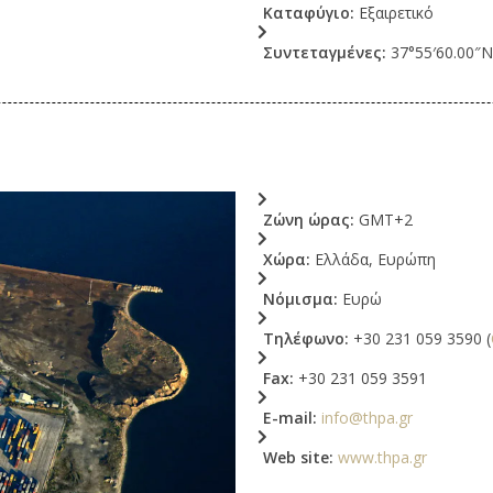
Καταφύγιο:
Εξαιρετικό
Συντεταγμένες:
37°55′60.00″N
Ζώνη ώρας:
GMT+2
Χώρα:
Ελλάδα, Ευρώπη
Νόμισμα:
Ευρώ
Τηλέφωνο:
+30 231 059 3590 (
Fax:
+30 231 059 3591
E-mail:
info@thpa.gr
Web site:
www.thpa.gr